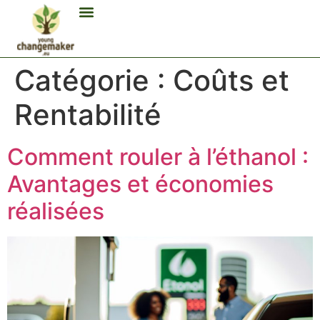
Biocarburant Et Éthanol
Citoyenneté Et Comportement Éco
Consommation Et Finances Éco
Études Et Carrière Économie
Habitat Et Énergie Durable
Mobilité Éco-Responsable
Produits Et Lifestyle Bio
Technologies Et Appareils Éco
Catégorie :
Coûts et
Rentabilité
Comment rouler à l’éthanol :
Avantages et économies
réalisées