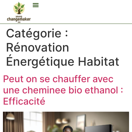
Biocarburant Et Éthanol
Citoyenneté Et Comportement Éco
Consommation Et Finances Éco
Études Et Carrière Économie
Habitat Et Énergie Durable
Mobilité Éco-Responsable
Produits Et Lifestyle Bio
Technologies Et Appareils Éco
Catégorie :
Rénovation
Énergétique Habitat
Peut on se chauffer avec
une cheminee bio ethanol :
Efficacité