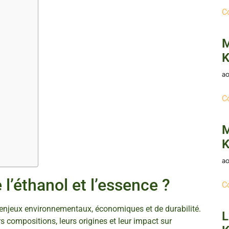
C
M
K
ao
C
M
K
ao
 l’éthanol et l’essence ?
C
enjeux environnementaux, économiques et de durabilité.
L
rs compositions, leurs origines et leur impact sur