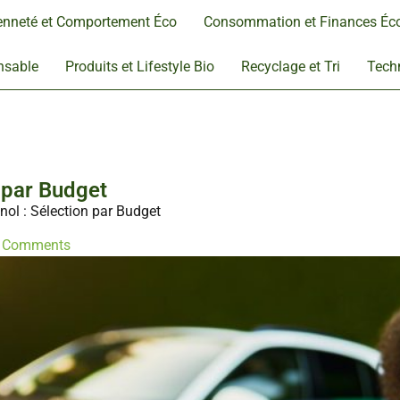
enneté et Comportement Éco
Consommation et Finances Éc
nsable
Produits et Lifestyle Bio
Recyclage et Tri
Techn
n par Budget
nol : Sélection par Budget
 Comments