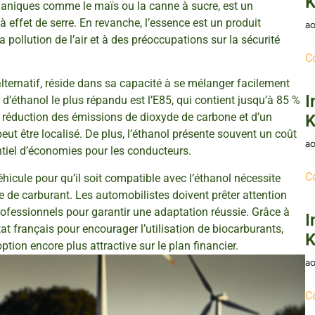
K
rganiques comme le maïs ou la canne à sucre, est un
 effet de serre. En revanche, l’essence est un produit
ao
la pollution de l’air et à des préoccupations sur la sécurité
C
alternatif, réside dans sa capacité à se mélanger facilement
I
’éthanol le plus répandu est l’E85, qui contient jusqu’à 85 %
e réduction des émissions de dioxyde de carbone et d’un
K
eut être localisé. De plus, l’éthanol présente souvent un coût
ao
tentiel d’économies pour les conducteurs.
C
éhicule pour qu’il soit compatible avec l’éthanol nécessite
de carburant. Les automobilistes doivent prêter attention
fessionnels pour garantir une adaptation réussie. Grâce à
I
t français pour encourager l’utilisation de biocarburants,
K
ption encore plus attractive sur le plan financier.
ao
C