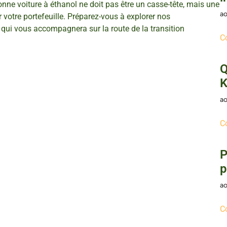
nne voiture à éthanol ne doit pas être un casse-tête, mais une
ao
r votre portefeuille. Préparez-vous à explorer nos
 qui vous accompagnera sur la route de la transition
C
Q
K
ao
C
P
p
ao
C