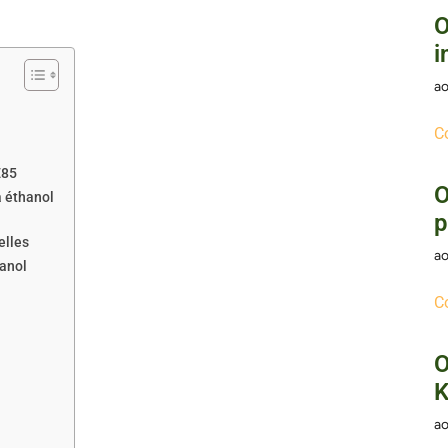
O
i
ao
C
E85
O
à éthanol
p
elles
ao
hanol
C
O
K
ao