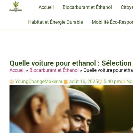
Accueil
Biocarburant et Éthanol
Citoy
Habitat et Énergie Durable
Mobilité Éco-Respo
Quelle voiture pour ethanol : Sélectio
Accueil
»
Biocarburant et Éthanol
»
Quelle voiture pour etha
YoungChangeMaker.eu
août 16, 2025
5:40 pm
No