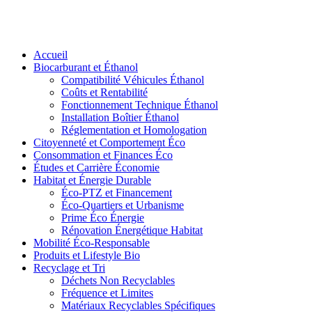
Accueil
Biocarburant et Éthanol
Compatibilité Véhicules Éthanol
Coûts et Rentabilité
Fonctionnement Technique Éthanol
Installation Boîtier Éthanol
Réglementation et Homologation
Citoyenneté et Comportement Éco
Consommation et Finances Éco
Études et Carrière Économie
Habitat et Énergie Durable
Éco-PTZ et Financement
Éco-Quartiers et Urbanisme
Prime Éco Énergie
Rénovation Énergétique Habitat
Mobilité Éco-Responsable
Produits et Lifestyle Bio
Recyclage et Tri
Déchets Non Recyclables
Fréquence et Limites
Matériaux Recyclables Spécifiques