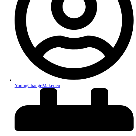
YoungChangeMaker.eu