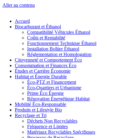
Aller au contenu
Accueil
Biocarburant et Éthanol
Compatibilité Véhicules Éthanol
Coûts et Rentabilité
Fonctionnement Technique Éthanol
Installation Boîtier Éthanol
Réglementation et Homologation
Citoyenneté et Comportement Éco
Consommation et Finances Éco
Études et Carrière Économie
Habitat et Énergie Durable
Éco-PTZ et Financement
Éco-Quartiers et Urbanisme
Prime Éco Énergie
Rénovation Énergétique Habitat
Mobilité Éco-Responsable
Produits et Lifestyle Bio
Recyclage et Tri
Déchets Non Recyclables
Fréquence et Limites
Matériaux Recyclables Spécifiques
Processus de Recyclage