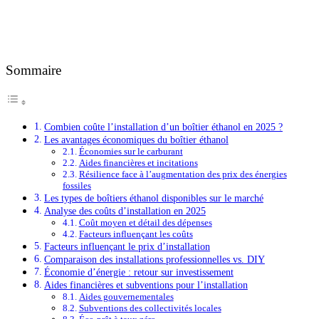
Sommaire
Combien coûte l’installation d’un boîtier éthanol en 2025 ?
Les avantages économiques du boîtier éthanol
Économies sur le carburant
Aides financières et incitations
Résilience face à l’augmentation des prix des énergies
fossiles
Les types de boîtiers éthanol disponibles sur le marché
Analyse des coûts d’installation en 2025
Coût moyen et détail des dépenses
Facteurs influençant les coûts
Facteurs influençant le prix d’installation
Comparaison des installations professionnelles vs. DIY
Économie d’énergie : retour sur investissement
Aides financières et subventions pour l’installation
Aides gouvernementales
Subventions des collectivités locales