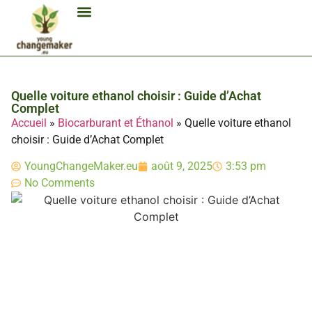
Biocarburant Et Éthanol
Citoyenneté Et Comportement Éco
Consommation Et Finances Éco
Études Et Carrière Économie
Habitat Et Énergie Durable
Mobilité Éco-Responsable
Produits Et Lifestyle Bio
Technologies Et Appareils Éco
Quelle voiture ethanol choisir : Guide d’Achat
Complet
Accueil
»
Biocarburant et Éthanol
»
Quelle voiture ethanol
choisir : Guide d’Achat Complet
YoungChangeMaker.eu
août 9, 2025
3:53 pm
No Comments