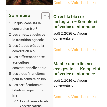
Continuez Votre Lecture »
Sommaire
Ou est la bio sur
instagram – Kompletní
En quoi consiste la
průvodce a informace
conversion bio ?
août 2, 2026
Aucun
Les enjeux et défis de
commentaire
la transition agricole
Les étapes clés de la
Continuez Votre Lecture »
conversion bio
Les différences entre
agriculture
Master apres licence
conventionnelle et bio
eco gestion – Kompletní
průvodce a informace
Les aides financières
pour la conversion bio
août 2, 2026
Aucun
Les certifications et
commentaire
labels en agriculture
bio
Continuez Votre Lecture »
Les différents labels
et certifications