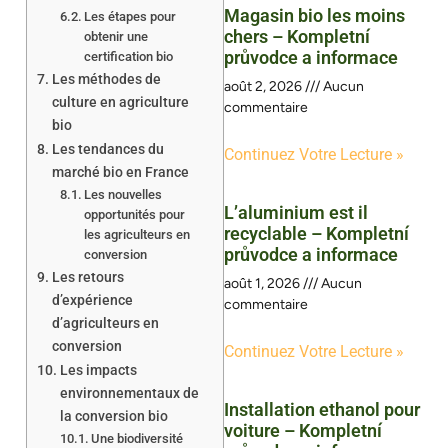
Magasin bio les moins
Les étapes pour
chers – Kompletní
obtenir une
průvodce a informace
certification bio
Les méthodes de
août 2, 2026
Aucun
culture en agriculture
commentaire
bio
Les tendances du
Continuez Votre Lecture »
marché bio en France
Les nouvelles
L’aluminium est il
opportunités pour
recyclable – Kompletní
les agriculteurs en
průvodce a informace
conversion
Les retours
août 1, 2026
Aucun
d’expérience
commentaire
d’agriculteurs en
conversion
Continuez Votre Lecture »
Les impacts
environnementaux de
Installation ethanol pour
la conversion bio
voiture – Kompletní
Une biodiversité