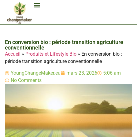
Biocarburant Et Éthanol
Citoyenneté Et Comportement Éco
Consommation Et Finances Éco
Études Et Carrière Économie
Habitat Et Énergie Durable
Mobilité Éco-Responsable
Produits Et Lifestyle Bio
Technologies Et Appareils Éco
En conversion bio : période transition agriculture
conventionnelle
Accueil
»
Produits et Lifestyle Bio
»
En conversion bio :
période transition agriculture conventionnelle
YoungChangeMaker.eu
mars 23, 2026
5:06 am
No Comments