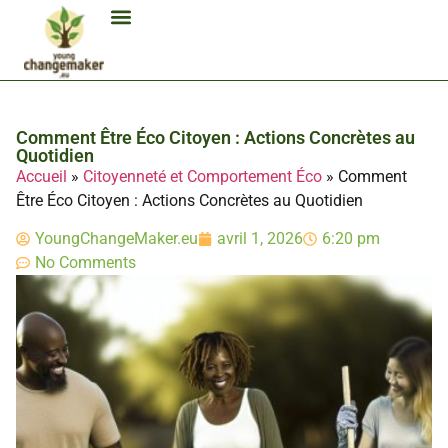
Biocarburant Et Éthanol
Citoyenneté Et Comportement Éco
Consommation Et Finances Éco
Études Et Carrière Économie
Habitat Et Énergie Durable
Mobilité Éco-Responsable
Produits Et Lifestyle Bio
Technologies Et Appareils Éco
Comment Être Éco Citoyen : Actions Concrètes au
Quotidien
Accueil
»
Citoyenneté et Comportement Éco
»
Comment
Être Éco Citoyen : Actions Concrètes au Quotidien
YoungChangeMaker.eu
avril 1, 2026
6:20 pm
No Comments