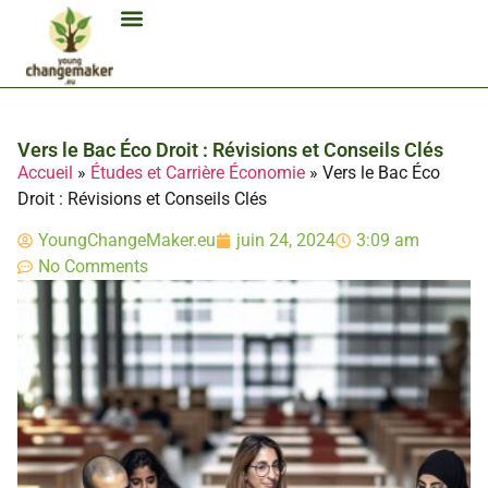
Biocarburant Et Éthanol
Citoyenneté Et Comportement Éco
Consommation Et Finances Éco
Études Et Carrière Économie
Habitat Et Énergie Durable
Mobilité Éco-Responsable
Produits Et Lifestyle Bio
Technologies Et Appareils Éco
Vers le Bac Éco Droit : Révisions et Conseils Clés
Accueil
»
Études et Carrière Économie
»
Vers le Bac Éco
Droit : Révisions et Conseils Clés
YoungChangeMaker.eu
juin 24, 2024
3:09 am
No Comments