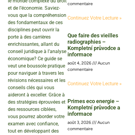
le monde complexe du droit
commentaire
et de l’économie. Saviez-
vous que la compréhension
Continuez Votre Lecture »
des fondamentaux de ces
disciplines peut ouvrir la
Que faire des vieilles
porte à des carrières
radiographies –
enrichissantes, allant du
Kompletní průvodce a
conseil juridique à l’analyse
informace
économique? Ce guide se
août 4, 2026
Aucun
veut une boussole pratique
commentaire
pour naviguer à travers les
révisions nécessaires et les
Continuez Votre Lecture »
conseils clés qui vous
aideront à exceller. Grâce à
Primes eco energie –
des stratégies éprouvées et
Kompletní průvodce a
des ressources ciblées,
informace
vous pourrez aborder votre
août 3, 2026
Aucun
examen avec confiance,
commentaire
tout en développant des