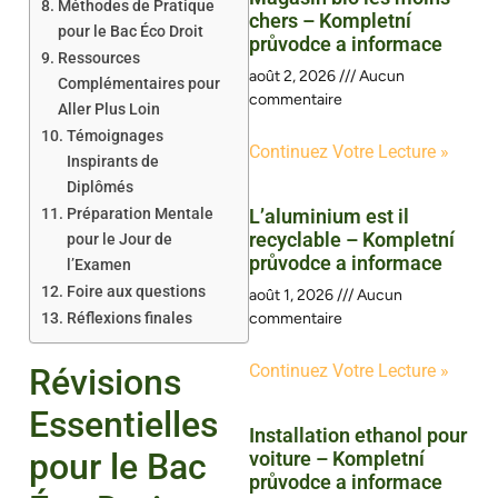
Méthodes de Pratique
chers – Kompletní
pour le Bac Éco Droit
průvodce a informace
Ressources
août 2, 2026
Aucun
Complémentaires pour
commentaire
Aller Plus Loin
Témoignages
Continuez Votre Lecture »
Inspirants de
Diplômés
Préparation Mentale
L’aluminium est il
recyclable – Kompletní
pour le Jour de
průvodce a informace
l’Examen
Foire aux questions
août 1, 2026
Aucun
Réflexions finales
commentaire
Continuez Votre Lecture »
Révisions
Essentielles
Installation ethanol pour
pour le Bac
voiture – Kompletní
průvodce a informace