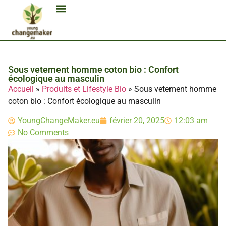
Biocarburant Et Éthanol
Citoyenneté Et Comportement Éco
Consommation Et Finances Éco
Études Et Carrière Économie
Habitat Et Énergie Durable
Mobilité Éco-Responsable
Produits Et Lifestyle Bio
Technologies Et Appareils Éco
Sous vetement homme coton bio : Confort
écologique au masculin
Accueil
»
Produits et Lifestyle Bio
»
Sous vetement homme
coton bio : Confort écologique au masculin
YoungChangeMaker.eu
février 20, 2025
12:03 am
No Comments