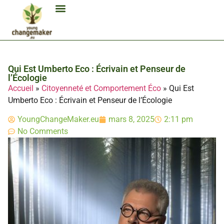
Biocarburant Et Éthanol
Citoyenneté Et Comportement Éco
Consommation Et Finances Éco
Études Et Carrière Économie
Habitat Et Énergie Durable
Mobilité Éco-Responsable
Produits Et Lifestyle Bio
Technologies Et Appareils Éco
Qui Est Umberto Eco : Écrivain et Penseur de
l’Écologie
Accueil
»
Citoyenneté et Comportement Éco
»
Qui Est
Umberto Eco : Écrivain et Penseur de l’Écologie
YoungChangeMaker.eu
mars 8, 2025
2:11 pm
No Comments