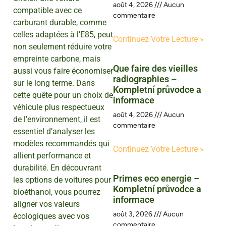
août 4, 2026
Aucun
compatible avec ce
commentaire
carburant durable, comme
celles adaptées à l’E85, peut
Continuez Votre Lecture »
non seulement réduire votre
empreinte carbone, mais
Que faire des vieilles
aussi vous faire économiser
radiographies –
sur le long terme. Dans
Kompletní průvodce a
cette quête pour un choix de
informace
véhicule plus respectueux
août 4, 2026
Aucun
de l’environnement, il est
commentaire
essentiel d’analyser les
modèles recommandés qui
Continuez Votre Lecture »
allient performance et
durabilité. En découvrant
Primes eco energie –
les options de voitures pour
Kompletní průvodce a
bioéthanol, vous pourrez
informace
aligner vos valeurs
août 3, 2026
Aucun
écologiques avec vos
commentaire