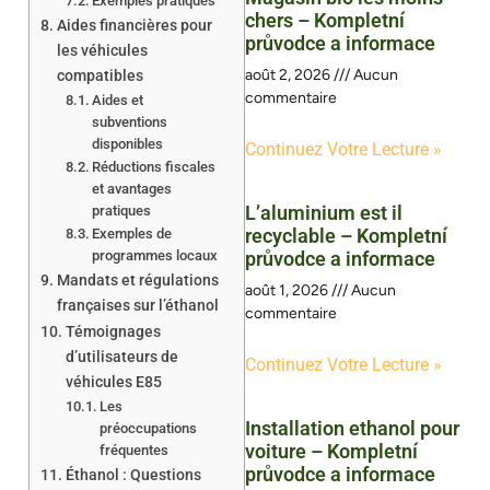
Exemples pratiques
chers – Kompletní
Aides financières pour
průvodce a informace
les véhicules
août 2, 2026
Aucun
compatibles
commentaire
Aides et
subventions
disponibles
Continuez Votre Lecture »
Réductions fiscales
et avantages
L’aluminium est il
pratiques
recyclable – Kompletní
Exemples de
programmes locaux
průvodce a informace
Mandats et régulations
août 1, 2026
Aucun
françaises sur l’éthanol
commentaire
Témoignages
d’utilisateurs de
Continuez Votre Lecture »
véhicules E85
Les
Installation ethanol pour
préoccupations
voiture – Kompletní
fréquentes
průvodce a informace
Éthanol : Questions