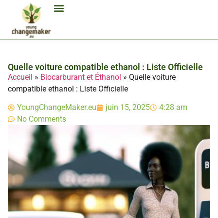
Biocarburant Et Éthanol
Citoyenneté Et Comportement Éco
Consommation Et Finances Éco
Études Et Carrière Économie
Habitat Et Énergie Durable
Mobilité Éco-Responsable
Produits Et Lifestyle Bio
Technologies Et Appareils Éco
Quelle voiture compatible ethanol : Liste Officielle
Accueil
»
Biocarburant et Éthanol
»
Quelle voiture
compatible ethanol : Liste Officielle
YoungChangeMaker.eu
juin 15, 2025
4:28 am
No Comments