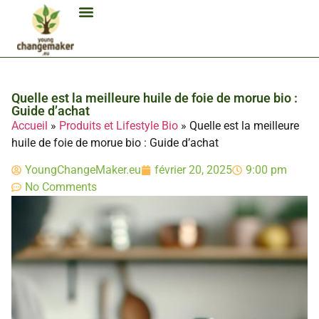
Biocarburant Et Éthanol
Citoyenneté Et Comportement Éco
Consommation Et Finances Éco
Études Et Carrière Économie
Habitat Et Énergie Durable
Mobilité Éco-Responsable
Produits Et Lifestyle Bio
Technologies Et Appareils Éco
Quelle est la meilleure huile de foie de morue bio :
Guide d’achat
Accueil
»
Produits et Lifestyle Bio
»
Quelle est la meilleure
huile de foie de morue bio : Guide d’achat
YoungChangeMaker.eu
février 20, 2025
9:00 pm
No Comments