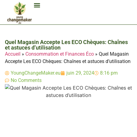
Biocarburant Et Éthanol
Citoyenneté Et Comportement Éco
Consommation Et Finances Éco
Études Et Carrière Économie
Habitat Et Énergie Durable
Mobilité Éco-Responsable
Produits Et Lifestyle Bio
Technologies Et Appareils Éco
Quel Magasin Accepte Les ECO Chèques: Chaînes
et astuces d’utilisation
Accueil
»
Consommation et Finances Éco
»
Quel Magasin
Accepte Les ECO Chèques: Chaînes et astuces d’utilisation
YoungChangeMaker.eu
juin 29, 2024
8:16 pm
No Comments