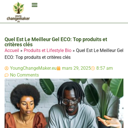
Biocarburant Et Éthanol
Citoyenneté Et Comportement Éco
Consommation Et Finances Éco
Études Et Carrière Économie
Habitat Et Énergie Durable
Mobilité Éco-Responsable
Produits Et Lifestyle Bio
Technologies Et Appareils Éco
Quel Est Le Meilleur Gel ECO: Top produits et
critères clés
Accueil
»
Produits et Lifestyle Bio
»
Quel Est Le Meilleur Gel
ECO: Top produits et critères clés
YoungChangeMaker.eu
mars 29, 2025
8:57 am
No Comments