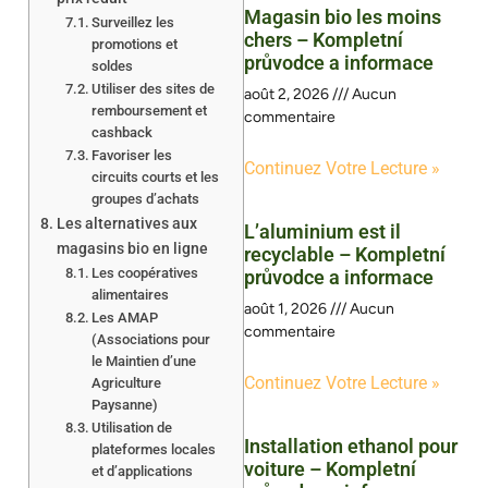
Magasin bio les moins
Surveillez les
chers – Kompletní
promotions et
průvodce a informace
soldes
Utiliser des sites de
août 2, 2026
Aucun
remboursement et
commentaire
cashback
Favoriser les
Continuez Votre Lecture »
circuits courts et les
groupes d’achats
Les alternatives aux
L’aluminium est il
magasins bio en ligne
recyclable – Kompletní
Les coopératives
průvodce a informace
alimentaires
août 1, 2026
Aucun
Les AMAP
commentaire
(Associations pour
le Maintien d’une
Continuez Votre Lecture »
Agriculture
Paysanne)
Utilisation de
Installation ethanol pour
plateformes locales
voiture – Kompletní
et d’applications