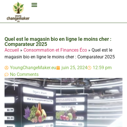
Biocarburant Et Éthanol
Citoyenneté Et Comportement Éco
Consommation Et Finances Éco
Études Et Carrière Économie
Habitat Et Énergie Durable
Mobilité Éco-Responsable
Produits Et Lifestyle Bio
Technologies Et Appareils Éco
Quel est le magasin bio en ligne le moins cher :
Comparateur 2025
Accueil
»
Consommation et Finances Éco
»
Quel est le
magasin bio en ligne le moins cher : Comparateur 2025
YoungChangeMaker.eu
juin 25, 2024
12:59 pm
No Comments