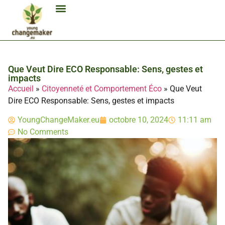
Biocarburant Et Éthanol
Citoyenneté Et Comportement Éco
Consommation Et Finances Éco
Études Et Carrière Économie
Habitat Et Énergie Durable
Mobilité Éco-Responsable
Produits Et Lifestyle Bio
Technologies Et Appareils Éco
Que Veut Dire ECO Responsable: Sens, gestes et
impacts
Accueil
»
Citoyenneté et Comportement Éco
»
Que Veut
Dire ECO Responsable: Sens, gestes et impacts
YoungChangeMaker.eu
octobre 10, 2024
11:11 am
No Comments