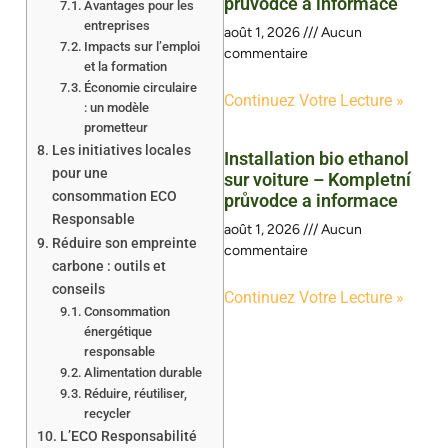
průvodce a informace
Avantages pour les
entreprises
août 1, 2026
Aucun
Impacts sur l’emploi
commentaire
et la formation
Économie circulaire
Continuez Votre Lecture »
: un modèle
prometteur
Les initiatives locales
Installation bio ethanol
pour une
sur voiture – Kompletní
consommation ECO
průvodce a informace
Responsable
août 1, 2026
Aucun
Réduire son empreinte
commentaire
carbone : outils et
conseils
Continuez Votre Lecture »
Consommation
énergétique
responsable
Alimentation durable
Réduire, réutiliser,
recycler
L’ECO Responsabilité