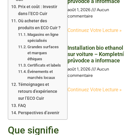
průvodce a informace
Prix et coût : Investir
août 1, 2026
Aucun
dans l’ECO Cuir
commentaire
Où acheter des
produits en ECO Cuir ?
Continuez Votre Lecture »
Magasins en ligne
spécialisés
Grandes surfaces
Installation bio ethanol
et marques
sur voiture – Kompletní
éthiques
průvodce a informace
Certificats et labels
août 1, 2026
Aucun
Événements et
commentaire
marchés locaux
Témoignages et
Continuez Votre Lecture »
retours d’expérience
sur l’ECO Cuir
FAQ
Perspectives d’avenir
Que signifie