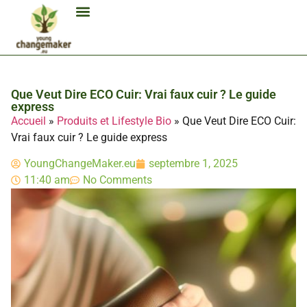
Biocarburant Et Éthanol
Citoyenneté Et Comportement Éco
Consommation Et Finances Éco
Études Et Carrière Économie
Habitat Et Énergie Durable
Mobilité Éco-Responsable
Produits Et Lifestyle Bio
Technologies Et Appareils Éco
Que Veut Dire ECO Cuir: Vrai faux cuir ? Le guide
express
Accueil
»
Produits et Lifestyle Bio
»
Que Veut Dire ECO Cuir:
Vrai faux cuir ? Le guide express
YoungChangeMaker.eu
septembre 1, 2025
11:40 am
No Comments