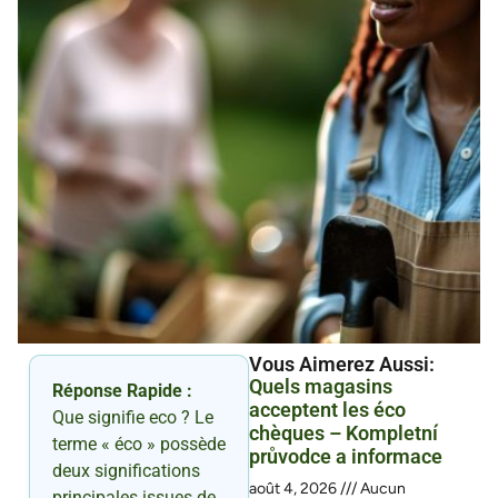
Vous Aimerez Aussi :
Quels magasins
Réponse Rapide :
acceptent les éco
Que signifie eco ? Le
chèques – Kompletní
terme « éco » possède
průvodce a informace
deux significations
août 4, 2026
Aucun
principales issues de