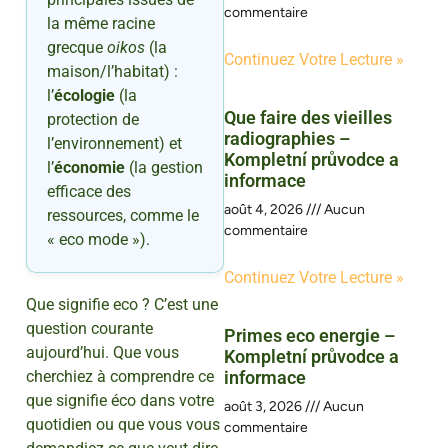
commentaire
la même racine
grecque
oikos
(la
Continuez Votre Lecture »
maison/l’habitat) :
l’
écologie
(la
Que faire des vieilles
protection de
radiographies –
l’environnement) et
Kompletní průvodce a
l’
économie
(la gestion
informace
efficace des
août 4, 2026
Aucun
ressources, comme le
commentaire
« eco mode »).
Continuez Votre Lecture »
Que signifie eco ? C’est une
question courante
Primes eco energie –
aujourd’hui. Que vous
Kompletní průvodce a
cherchiez à comprendre ce
informace
que signifie éco dans votre
août 3, 2026
Aucun
quotidien ou que vous vous
commentaire