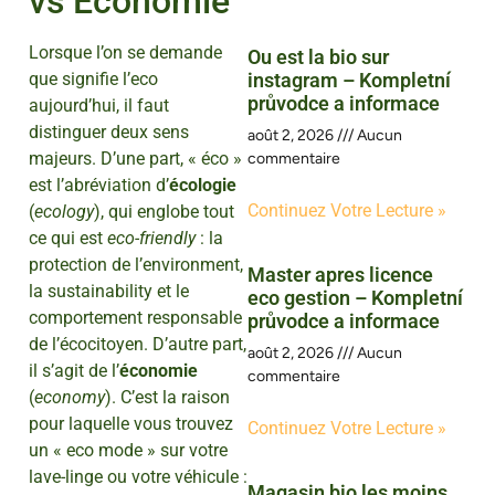
vs Économie
Lorsque l’on se demande
Ou est la bio sur
que signifie l’eco
instagram – Kompletní
průvodce a informace
aujourd’hui, il faut
distinguer deux sens
août 2, 2026
Aucun
majeurs. D’une part, « éco »
commentaire
est l’abréviation d’
écologie
Continuez Votre Lecture »
(
ecology
), qui englobe tout
ce qui est
eco-friendly
: la
protection de l’environment,
Master apres licence
la sustainability et le
eco gestion – Kompletní
comportement responsable
průvodce a informace
de l’écocitoyen. D’autre part,
août 2, 2026
Aucun
il s’agit de l’
économie
commentaire
(
economy
). C’est la raison
pour laquelle vous trouvez
Continuez Votre Lecture »
un « eco mode » sur votre
lave-linge ou votre véhicule :
Magasin bio les moins