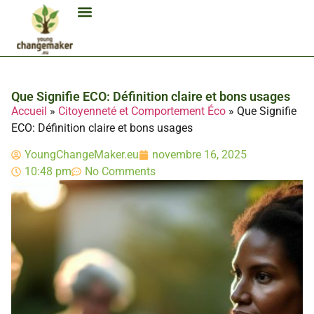
Biocarburant Et Éthanol
Citoyenneté Et Comportement Éco
Consommation Et Finances Éco
Études Et Carrière Économie
Habitat Et Énergie Durable
Mobilité Éco-Responsable
Produits Et Lifestyle Bio
Technologies Et Appareils Éco
Que Signifie ECO: Définition claire et bons usages
Accueil
»
Citoyenneté et Comportement Éco
»
Que Signifie
ECO: Définition claire et bons usages
YoungChangeMaker.eu
novembre 16, 2025
10:48 pm
No Comments