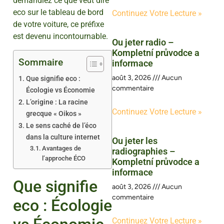
demandiez ce que veut dire
eco sur le tableau de bord
Continuez Votre Lecture »
de votre voiture, ce préfixe
est devenu incontournable.
Ou jeter radio –
Kompletní průvodce a
Sommaire
informace
août 3, 2026
Aucun
Que signifie eco :
commentaire
Écologie vs Économie
L’origine : La racine
Continuez Votre Lecture »
grecque « Oikos »
Le sens caché de l’éco
dans la culture internet
Ou jeter les
Avantages de
radiographies –
l’approche ÉCO
Kompletní průvodce a
informace
Que signifie
août 3, 2026
Aucun
commentaire
eco : Écologie
Continuez Votre Lecture »