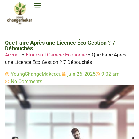
Biocarburant Et Éthanol
Citoyenneté Et Comportement Éco
Consommation Et Finances Éco
Études Et Carrière Économie
Habitat Et Énergie Durable
Mobilité Éco-Responsable
Produits Et Lifestyle Bio
Technologies Et Appareils Éco
Que Faire Après une Licence Éco Gestion ? 7
Débouchés
Accueil
»
Études et Carrière Économie
»
Que Faire Après
une Licence Éco Gestion ? 7 Débouchés
YoungChangeMaker.eu
juin 26, 2025
9:02 am
No Comments