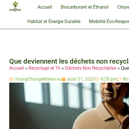
Accueil
Biocarburant et Éthanol
Citoy
Habitat et Énergie Durable
Mobilité Éco-Respo
Que deviennent les déchets non recycla
Accueil
»
Recyclage et Tri
»
Déchets Non Recyclables
»
Que
YoungChangeMaker.eu
août 31, 2025
4:28 pm
No