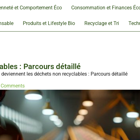
enneté et Comportement Éco
Consommation et Finances Éc
nsable
Produits et Lifestyle Bio
Recyclage et Tri
Techn
bles : Parcours détaillé
 deviennent les déchets non recyclables : Parcours détaillé
 Comments