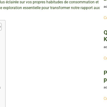
lus éclairée sur vos propres habitudes de consommation et
ao
e exploration essentielle pour transformer notre rapport aux
C
Q
K
ao
C
P
p
ao
s
C