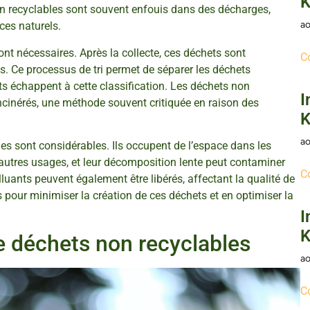
K
non recyclables sont souvent enfouis dans des décharges,
ao
aces naturels.
ont nécessaires. Après la collecte, ces déchets sont
C
iés. Ce processus de tri permet de séparer les déchets
ts échappent à cette classification. Les déchets non
I
ncinérés, une méthode souvent critiquée en raison des
K
ao
s sont considérables. Ils occupent de l’espace dans les
d’autres usages, et leur décomposition lente peut contaminer
C
lluants peuvent également être libérés, affectant la qualité de
es pour minimiser la création de ces déchets et en optimiser la
I
K
e déchets non recyclables
ao
C