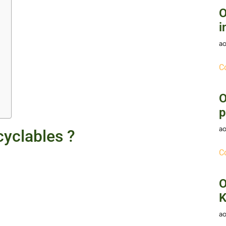
O
i
ao
C
O
p
ao
cyclables ?
C
O
K
ao