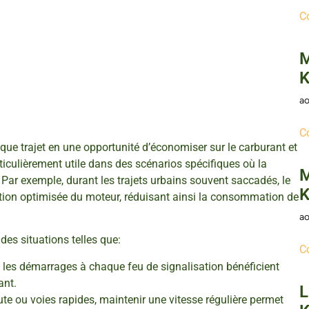
C
M
K
ao
C
que trajet en une opportunité d’économiser sur le carburant et
iculièrement utile dans des scénarios spécifiques où la
M
Par exemple, durant les trajets urbains souvent saccadés, le
K
ion optimisée du moteur, réduisant ainsi la consommation de
ao
es situations telles que:
C
t les démarrages à chaque feu de signalisation bénéficient
ant.
L
te ou voies rapides, maintenir une vitesse régulière permet