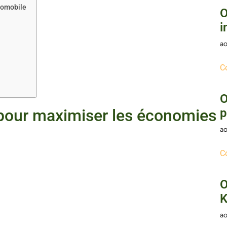
tomobile
O
i
ao
C
O
 pour maximiser les économies
p
ao
C
O
K
ao