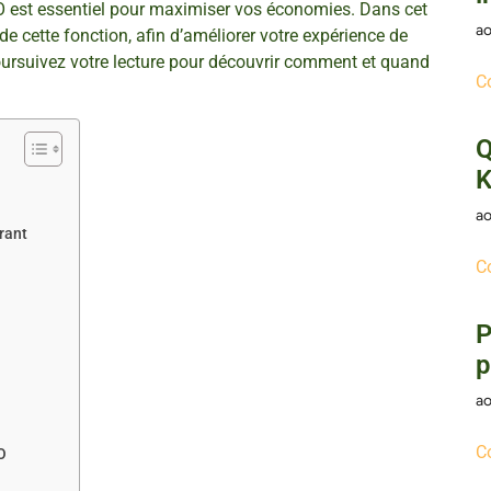
O est essentiel pour maximiser vos économies. Dans cet
ao
de cette fonction, afin d’améliorer votre expérience de
oursuivez votre lecture pour découvrir comment et quand
C
Q
K
ao
rant
C
P
p
ao
C
O