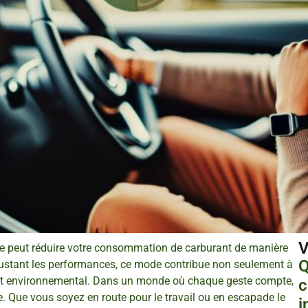
V
re peut réduire votre consommation de carburant de manière
Q
ajustant les performances, ce mode contribue non seulement à
act environnemental. Dans un monde où chaque geste compte,
c
e. Que vous soyez en route pour le travail ou en escapade le
i