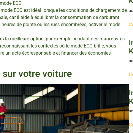
K
e mode ECO.
mode ECO est idéal lorsque les conditions de chargement de
ao
le, car il aide à équilibrer la consommation de carburant.
 heures de pointe ou les rues encombrées, activer le mode
C
ours la meilleure option, par exemple pendant des manœuvres
I
reconnaissant les contextes où le mode ECO brille, vous
K
ire un acte écoresponsable et financer des économies
ao
sur votre voiture
C
I
K
ao
C