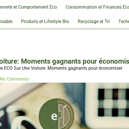
enneté et Comportement Éco
Consommation et Finances Éc
nsable
Produits et Lifestyle Bio
Recyclage et Tri
Techn
oiture: Moments gagnants pour économis
e ECO Sur Une Voiture: Moments gagnants pour économiser
No Comments