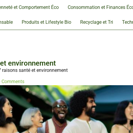
enneté et Comportement Éco
Consommation et Finances Éc
nsable
Produits et Lifestyle Bio
Recyclage et Tri
Techn
 et environnement
7 raisons santé et environnement
 Comments