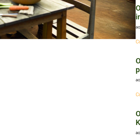
O
i
ao
C
O
p
ao
C
O
K
ao