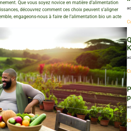
nnement. Que vous soyez novice en matière d’alimentation
ao
issances, découvrez comment ces choix peuvent s’aligner
semble, engageons-nous à faire de l’alimentation bio un acte
C
Q
K
ao
C
P
p
ao
C