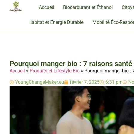
Accueil
Biocarburant et Éthanol
Citoy
Habitat et Énergie Durable
Mobilité Éco-Respo
Pourquoi manger bio : 7 raisons santé
Accueil
»
Produits et Lifestyle Bio
»
Pourquoi manger bio : 
YoungChangeMaker.eu
février 7, 2025
6:31 pm
No