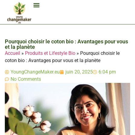
Biocarburant Et Éthanol
Citoyenneté Et Comportement Éco
Consommation Et Finances Éco
Études Et Carrière Économie
Habitat Et Énergie Durable
Mobilité Éco-Responsable
Produits Et Lifestyle Bio
Technologies Et Appareils Éco
Pourquoi choisir le coton bio : Avantages pour vous
et la planète
Accueil
»
Produits et Lifestyle Bio
»
Pourquoi choisir le
coton bio : Avantages pour vous et la planète
YoungChangeMaker.eu
juin 20, 2025
6:04 pm
No Comments