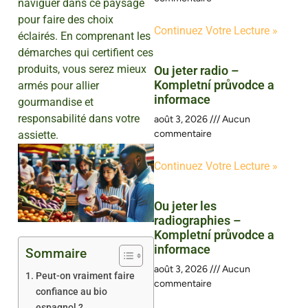
naviguer dans ce paysage
pour faire des choix
Continuez Votre Lecture »
éclairés. En comprenant les
démarches qui certifient ces
produits, vous serez mieux
Ou jeter radio –
Kompletní průvodce a
armés pour allier
informace
gourmandise et
responsabilité dans votre
août 3, 2026
Aucun
commentaire
assiette.
Continuez Votre Lecture »
Ou jeter les
radiographies –
Kompletní průvodce a
informace
Sommaire
août 3, 2026
Aucun
Peut-on vraiment faire
commentaire
confiance au bio
espagnol ?