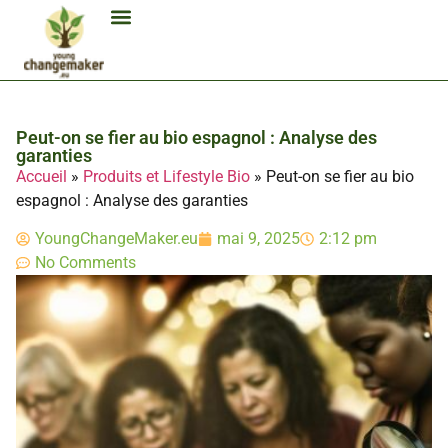
Biocarburant Et Éthanol
Citoyenneté Et Comportement Éco
Consommation Et Finances Éco
Études Et Carrière Économie
Habitat Et Énergie Durable
Mobilité Éco-Responsable
Produits Et Lifestyle Bio
Technologies Et Appareils Éco
Peut-on se fier au bio espagnol : Analyse des
garanties
Accueil
»
Produits et Lifestyle Bio
»
Peut-on se fier au bio
espagnol : Analyse des garanties
YoungChangeMaker.eu
mai 9, 2025
2:12 pm
No Comments