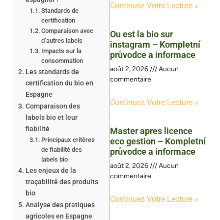
Continuez Votre Lecture »
Standards de
certification
Comparaison avec
Ou est la bio sur
d’autres labels
instagram – Kompletní
Impacts sur la
průvodce a informace
consommation
août 2, 2026
Aucun
Les standards de
commentaire
certification du bio en
Espagne
Continuez Votre Lecture »
Comparaison des
labels bio et leur
fiabilité
Master apres licence
Principaux critères
eco gestion – Kompletní
de fiabilité des
průvodce a informace
labels bio
août 2, 2026
Aucun
Les enjeux de la
commentaire
traçabilité des produits
bio
Continuez Votre Lecture »
Analyse des pratiques
agricoles en Espagne