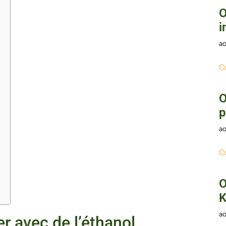
O
i
ao
C
O
p
ao
C
O
K
ao
er avec de l’éthanol