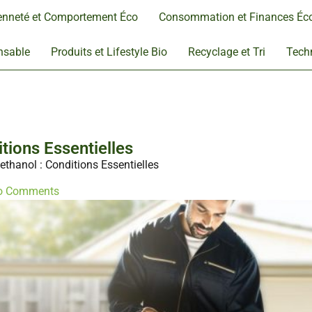
enneté et Comportement Éco
Consommation et Finances Éc
nsable
Produits et Lifestyle Bio
Recyclage et Tri
Techn
itions Essentielles
’ethanol : Conditions Essentielles
o Comments