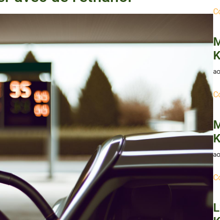
C
M
K
ao
C
M
K
ao
C
L