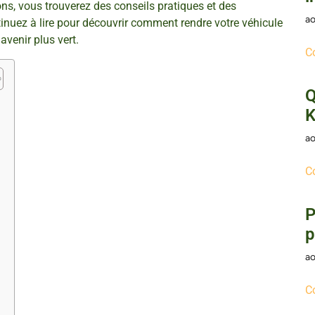
ns, vous trouverez des conseils pratiques et des
ao
inuez à lire pour découvrir comment rendre votre véhicule
avenir plus vert.
C
Q
K
ao
C
P
p
ao
C