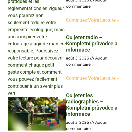
août 3, 2026
Aucun
pratiques et les
commentaire
réglementations en vigueur,
vous pourrez non
Continuez Votre Lecture »
seulement réduire votre
empreinte écologique, mais
aussi inspirer votre
Ou jeter radio –
Kompletní průvodce a
entourage à agir de manière
informace
responsable. Poursuivez
votre lecture pour découvrir
août 3, 2026
Aucun
commentaire
comment chaque petit
geste compte et comment
Continuez Votre Lecture »
vous pouvez facilement
contribuer à un avenir plus
vert.
Ou jeter les
radiographies –
Kompletní průvodce a
informace
août 3, 2026
Aucun
commentaire