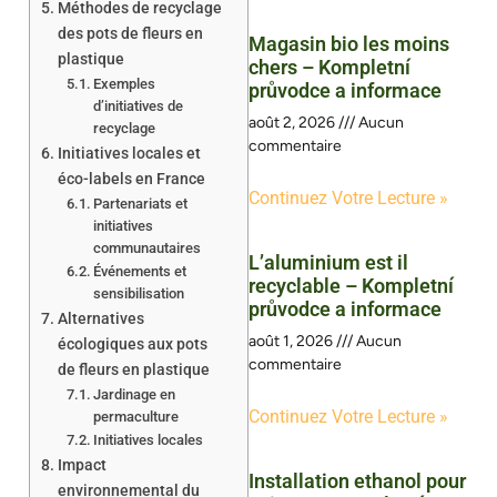
Méthodes de recyclage
des pots de fleurs en
Magasin bio les moins
plastique
chers – Kompletní
Exemples
průvodce a informace
d’initiatives de
août 2, 2026
Aucun
recyclage
commentaire
Initiatives locales et
éco-labels en France
Continuez Votre Lecture »
Partenariats et
initiatives
communautaires
L’aluminium est il
Événements et
recyclable – Kompletní
sensibilisation
průvodce a informace
Alternatives
août 1, 2026
Aucun
écologiques aux pots
commentaire
de fleurs en plastique
Jardinage en
Continuez Votre Lecture »
permaculture
Initiatives locales
Impact
Installation ethanol pour
environnemental du