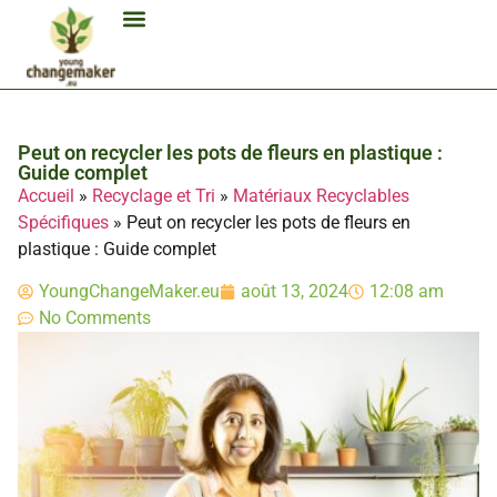
Biocarburant Et Éthanol
Citoyenneté Et Comportement Éco
Consommation Et Finances Éco
Études Et Carrière Économie
Habitat Et Énergie Durable
Mobilité Éco-Responsable
Produits Et Lifestyle Bio
Technologies Et Appareils Éco
Peut on recycler les pots de fleurs en plastique :
Guide complet
Accueil
»
Recyclage et Tri
»
Matériaux Recyclables
Spécifiques
»
Peut on recycler les pots de fleurs en
plastique : Guide complet
YoungChangeMaker.eu
août 13, 2024
12:08 am
No Comments