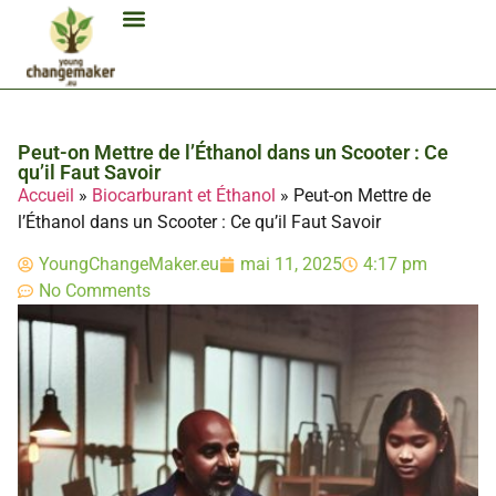
Biocarburant Et Éthanol
Citoyenneté Et Comportement Éco
Consommation Et Finances Éco
Études Et Carrière Économie
Habitat Et Énergie Durable
Mobilité Éco-Responsable
Produits Et Lifestyle Bio
Technologies Et Appareils Éco
Peut-on Mettre de l’Éthanol dans un Scooter : Ce
qu’il Faut Savoir
Accueil
»
Biocarburant et Éthanol
»
Peut-on Mettre de
l’Éthanol dans un Scooter : Ce qu’il Faut Savoir
YoungChangeMaker.eu
mai 11, 2025
4:17 pm
No Comments