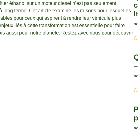
oîtier éthanol sur un moteur diesel n’est pas seulement
c
long terme. Cet article examine les raisons pour lesquelles
i
rables pour ceux qui aspirent à rendre leur véhicule plus
ao
ux liés à cette transformation est essentielle pour faire
ais aussi pour notre planète. Restez avec nous pour découvrir
C
Q
–
ao
C
P
p
ao