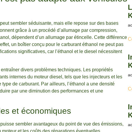
L
K
el peut sembler séduisante, mais elle repose sur des bases
ao
ctionnent grâce à un procédé d’allumage par compression,
anol, dépendent d’un allumage par étincelle. Cette différence
C
ffet, un boîtier conçu pour le carburant éthanol ne peut pas
ations significatives, car l’éthanol et le diesel nécessitent
I
K
t entraîner divers problèmes techniques. Les propriétés
ao
s internes du moteur diesel, tels que les injecteurs et les
type de carburant. Par ailleurs, l’éthanol a une densité
C
raduire par une diminution des performances et une
I
es et économiques
K
il puisse sembler avantageux du point de vue des émissions,
ao
u moteur et les coûts des réparations éventuelles.