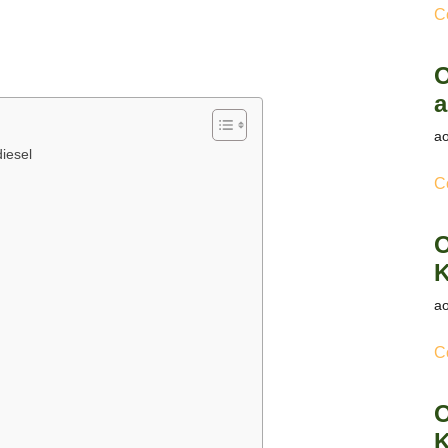
C
O
a
ao
diesel
C
O
K
ao
C
O
K