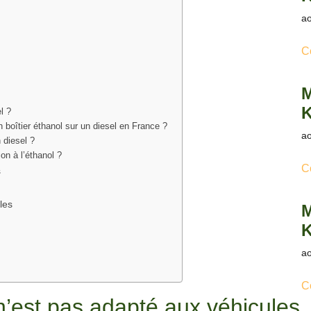
ao
C
M
K
l ?
n boîtier éthanol sur un diesel en France ?
ao
n diesel ?
n à l’éthanol ?
C
s
les
M
K
ao
C
n’est pas adapté aux véhicules