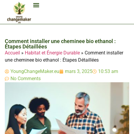
Biocarburant Et Éthanol
Citoyenneté Et Comportement Éco
Consommation Et Finances Éco
Études Et Carrière Économie
Habitat Et Énergie Durable
Mobilité Éco-Responsable
Produits Et Lifestyle Bio
Technologies Et Appareils Éco
Comment installer une cheminee bio ethanol :
Étapes Détaillées
Accueil
»
Habitat et Énergie Durable
»
Comment installer
une cheminee bio ethanol : Étapes Détaillées
YoungChangeMaker.eu
mars 3, 2025
10:53 am
No Comments