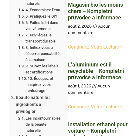
naturels
Magasin bio les moins
4. Économisez l’eau
chers – Kompletní
5. Pratiquez le DIY
průvodce a informace
6. Faites le tri dans
août 2, 2026
Aucun
vos vêtements
commentaire
7. Privilégiez le
transport durable
Continuez Votre Lecture »
8. Initiez-vous à
l’éco-responsabilité
à la maison
L’aluminium est il
9. Suivez les labels
recyclable – Kompletní
et certifications
průvodce a informace
10. Éduquez et
inspirez votre
août 1, 2026
Aucun
entourage
commentaire
Beauté naturelle :
ingrédients à
Continuez Votre Lecture »
privilégier
Les incontournables
Installation ethanol pour
de la beauté
voiture – Kompletní
naturelle