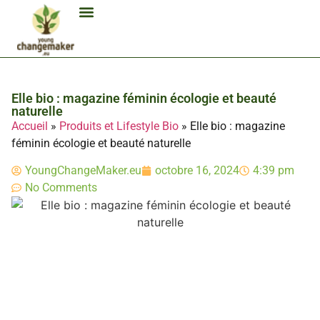
Biocarburant Et Éthanol
Citoyenneté Et Comportement Éco
Consommation Et Finances Éco
Études Et Carrière Économie
Habitat Et Énergie Durable
Mobilité Éco-Responsable
Produits Et Lifestyle Bio
Technologies Et Appareils Éco
Elle bio : magazine féminin écologie et beauté
naturelle
Accueil
»
Produits et Lifestyle Bio
»
Elle bio : magazine
féminin écologie et beauté naturelle
YoungChangeMaker.eu
octobre 16, 2024
4:39 pm
No Comments