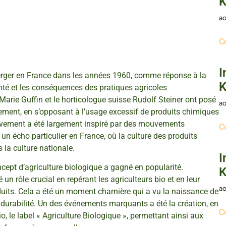
K
ao
C
I
erger en France dans les années 1960, comme réponse à la
K
nté et les conséquences des pratiques agricoles
Marie Guffin et le horticologue suisse Rudolf Steiner ont posé
ao
ement, en s’opposant à l’usage excessif de produits chimiques
uvement a été largement inspiré par des mouvements
C
 un écho particulier en France, où la culture des produits
la culture nationale.
I
cept d’agriculture biologique a gagné en popularité.
K
un rôle crucial en repérant les agriculteurs bio et en leur
ao
duits. Cela a été un moment charnière qui a vu la naissance de
la durabilité. Un des événements marquants a été la création, en
C
io, le label « Agriculture Biologique », permettant ainsi aux