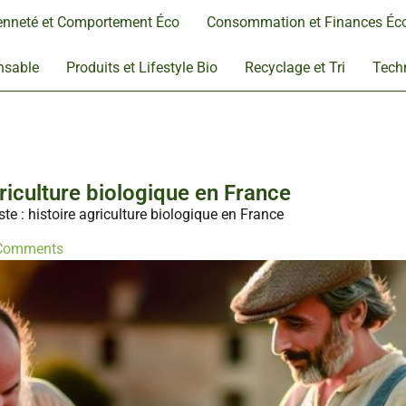
enneté et Comportement Éco
Consommation et Finances Éc
nsable
Produits et Lifestyle Bio
Recyclage et Tri
Techn
griculture biologique en France
te : histoire agriculture biologique en France
Comments