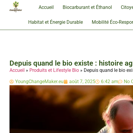
Accueil
Biocarburant et Éthanol
Citoy
Habitat et Énergie Durable
Mobilité Éco-Respo
Depuis quand le bio existe : histoire a
Accueil
»
Produits et Lifestyle Bio
»
Depuis quand le bio exis
YoungChangeMaker.eu
août 7, 2025
6:42 am
No 