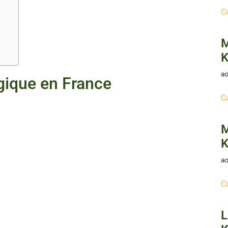
C
M
K
ao
ogique en France
C
M
K
ao
C
L