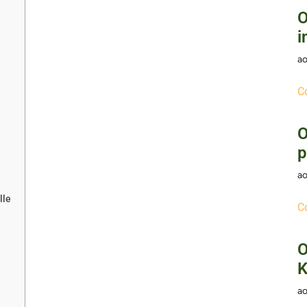
O
i
ao
C
O
p
ao
lle
C
O
K
ao