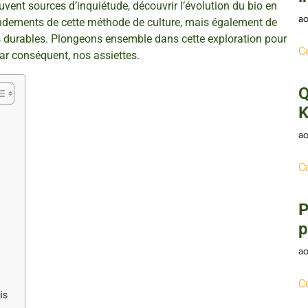
ent sources d’inquiétude, découvrir l’évolution du bio en
ao
dements de cette méthode de culture, mais également de
s durables. Plongeons ensemble dans cette exploration pour
C
ar conséquent, nos assiettes.
Q
K
ao
C
P
p
ao
C
is