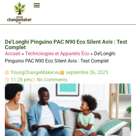
Biocarburant Et Éthanol
Citoyenneté Et Comportement Éco
Consommation Et Finances Éco
Études Et Carrière Économie
Habitat Et Énergie Durable
Mobilité Éco-Responsable
Produits Et Lifestyle Bio
Technologies Et Appareils Éco
De’Longhi Pinguino PAC N90 Eco Silent Avis : Test
Complet
Accueil
»
Technologies et Appareils Éco
»
De’Longhi
Pinguino PAC N90 Eco Silent Avis : Test Complet
YoungChangeMaker.eu
septembre 26, 2025
11:26 pm
No Comments