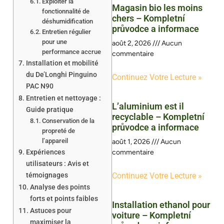
Exploiter la
Magasin bio les moins
fonctionnalité de
chers – Kompletní
déshumidification
průvodce a informace
Entretien régulier
pour une
août 2, 2026
Aucun
performance accrue
commentaire
Installation et mobilité
du De’Longhi Pinguino
Continuez Votre Lecture »
PAC N90
Entretien et nettoyage :
L’aluminium est il
Guide pratique
recyclable – Kompletní
Conservation de la
průvodce a informace
propreté de
l’appareil
août 1, 2026
Aucun
Expériences
commentaire
utilisateurs : Avis et
témoignages
Continuez Votre Lecture »
Analyse des points
forts et points faibles
Installation ethanol pour
Astuces pour
voiture – Kompletní
maximiser la