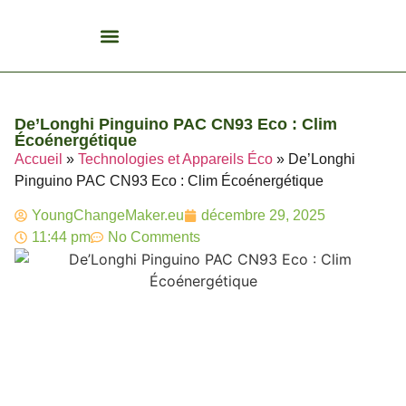
Biocarburant Et Éthanol
Citoyenneté Et Comportement Éco
Consommation Et Finances Éco
Études Et Carrière Économie
Habitat Et Énergie Durable
Mobilité Éco-Responsable
Produits Et Lifestyle Bio
Recyclage Et Tri
Technologies Et Appareils Éco
De’Longhi Pinguino PAC CN93 Eco : Clim
Écoénergétique
Accueil
»
Technologies et Appareils Éco
»
De’Longhi
Pinguino PAC CN93 Eco : Clim Écoénergétique
YoungChangeMaker.eu
décembre 29, 2025
11:44 pm
No Comments