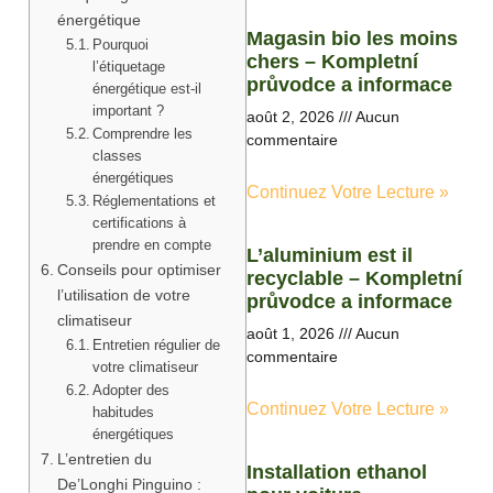
énergétique
Magasin bio les moins
Pourquoi
chers – Kompletní
l’étiquetage
průvodce a informace
énergétique est-il
important ?
août 2, 2026
Aucun
Comprendre les
commentaire
classes
énergétiques
Continuez Votre Lecture »
Réglementations et
certifications à
prendre en compte
L’aluminium est il
Conseils pour optimiser
recyclable – Kompletní
l’utilisation de votre
průvodce a informace
climatiseur
août 1, 2026
Aucun
Entretien régulier de
commentaire
votre climatiseur
Adopter des
Continuez Votre Lecture »
habitudes
énergétiques
L’entretien du
Installation ethanol
De’Longhi Pinguino :