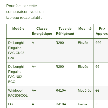
Pour faciliter cette
comparaison, voici un
tableau récapitulatif :
Modèle
Classe
Type de
Mobilité
Prix
Énergétique
Réfrigérant
Approx
De’Longhi
A++
R290
Élevée
€€€
Pinguino
PAC CN93
Eco
De’Longhi
A+
R290
Élevée
€€
Pinguino
PAC N82
ECO
Whirlpool
A+
R410A
Modérée
€€
PACB09COL
LG
A
R410A
Faible
€