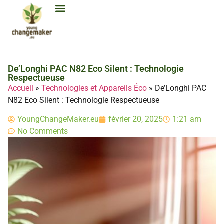
Biocarburant Et Éthanol
Citoyenneté Et Comportement Éco
Consommation Et Finances Éco
Études Et Carrière Économie
Habitat Et Énergie Durable
Mobilité Éco-Responsable
Produits Et Lifestyle Bio
Technologies Et Appareils Éco
De’Longhi PAC N82 Eco Silent : Technologie
Respectueuse
Accueil
»
Technologies et Appareils Éco
»
De’Longhi PAC
N82 Eco Silent : Technologie Respectueuse
YoungChangeMaker.eu
février 20, 2025
1:21 am
No Comments