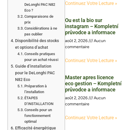
Continuez Votre Lecture »
DeLonghi PAC N82
Eco ?
Comparaisons de
Ou est la bio sur
prix
instagram – Kompletní
Considérations à ne
průvodce a informace
pas oublier
Disponibilité des stocks
août 2, 2026
Aucun
commentaire
et options d’achat
Conseils pratiques
pour un achat réussi
Continuez Votre Lecture »
Guide d’installation
pour le DeLonghi PAC
Master apres licence
N82 Eco
eco gestion – Kompletní
Préparation à
průvodce a informace
l’installation
août 2, 2026
Aucun
ÉTAPES
D’INSTALLATION
commentaire
Conseils pour un
fonctionnement
Continuez Votre Lecture »
optimal
Efficacité énergétique