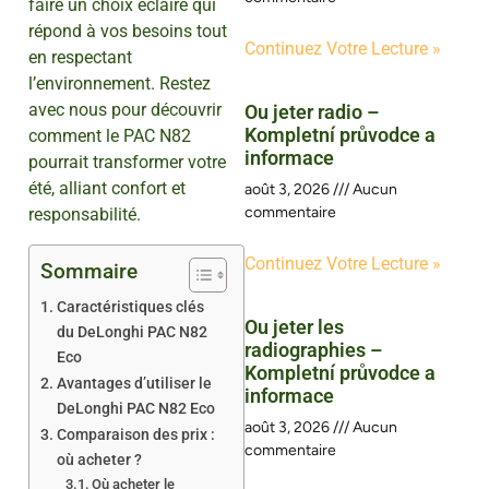
faire un choix éclairé qui
répond à vos besoins tout
Continuez Votre Lecture »
en respectant
l’environnement. Restez
avec nous pour découvrir
Ou jeter radio –
Kompletní průvodce a
comment le PAC N82
informace
pourrait transformer votre
été, alliant confort et
août 3, 2026
Aucun
commentaire
responsabilité.
Continuez Votre Lecture »
Sommaire
Caractéristiques clés
Ou jeter les
du DeLonghi PAC N82
radiographies –
Eco
Kompletní průvodce a
Avantages d’utiliser le
informace
DeLonghi PAC N82 Eco
août 3, 2026
Aucun
Comparaison des prix :
commentaire
où acheter ?
Où acheter le