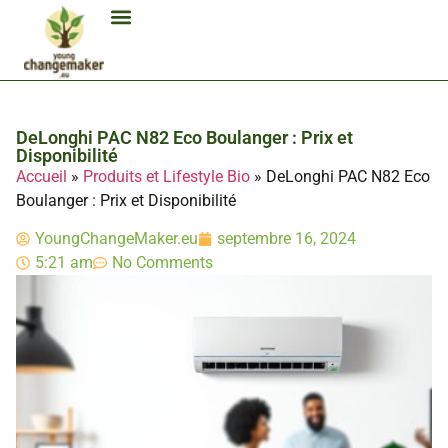
Biocarburant Et Éthanol
Citoyenneté Et Comportement Éco
Consommation Et Finances Éco
Études Et Carrière Économie
Habitat Et Énergie Durable
Mobilité Éco-Responsable
Produits Et Lifestyle Bio
Technologies Et Appareils Éco
DeLonghi PAC N82 Eco Boulanger : Prix et
Disponibilité
Accueil
»
Produits et Lifestyle Bio
»
DeLonghi PAC N82 Eco
Boulanger : Prix et Disponibilité
YoungChangeMaker.eu
septembre 16, 2024
5:21 am
No Comments