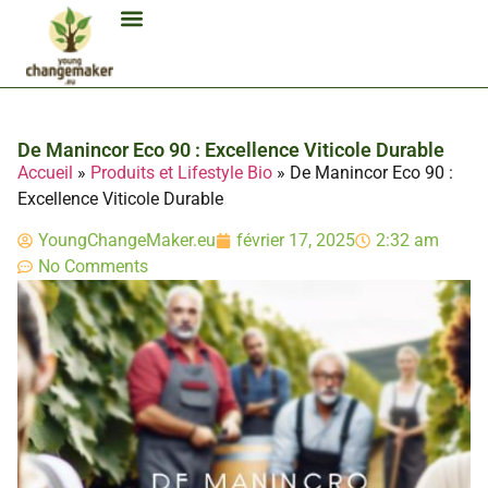
Biocarburant Et Éthanol
Citoyenneté Et Comportement Éco
Consommation Et Finances Éco
Études Et Carrière Économie
Habitat Et Énergie Durable
Mobilité Éco-Responsable
Produits Et Lifestyle Bio
Technologies Et Appareils Éco
De Manincor Eco 90 : Excellence Viticole Durable
Accueil
»
Produits et Lifestyle Bio
»
De Manincor Eco 90 :
Excellence Viticole Durable
YoungChangeMaker.eu
février 17, 2025
2:32 am
No Comments