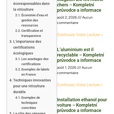
écoresponsables dans
chers – Kompletní
la viticulture
průvodce a informace
Économie d’eau et
août 2, 2026
Aucun
gestion des
commentaire
ressources
Certification et
Continuez Votre Lecture »
transparence
L’importance des
certifications
L’aluminium est il
écologiques
recyclable – Kompletní
Les avantages des
průvodce a informace
certifications
août 1, 2026
Aucun
Exemples de labels
commentaire
en France
Techniques innovantes
Continuez Votre Lecture »
pour une viticulture
durable
Exemples de
Installation ethanol pour
techniques
voiture – Kompletní
concrètes
průvodce a informace
Le rôle des cépages