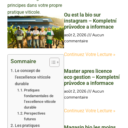
principes dans votre propre
pratique viticole.
Ou est la bio sur
instagram – Kompletní
průvodce a informace
août 2, 2026
Aucun
commentaire
Continuez Votre Lecture »
Sommaire
Master apres licence
Le concept de
eco gestion – Kompletní
l’excellence viticole
průvodce a informace
durable
Pratiques
août 2, 2026
Aucun
fondamentales de
commentaire
l’excellence viticole
durable
Continuez Votre Lecture »
Perspectives
futures
Les pratiques
Magasin bio les moins