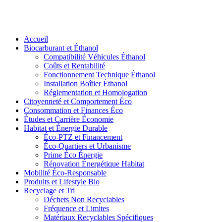
Accueil
Biocarburant et Éthanol
Compatibilité Véhicules Éthanol
Coûts et Rentabilité
Fonctionnement Technique Éthanol
Installation Boîtier Éthanol
Réglementation et Homologation
Citoyenneté et Comportement Éco
Consommation et Finances Éco
Études et Carrière Économie
Habitat et Énergie Durable
Éco-PTZ et Financement
Éco-Quartiers et Urbanisme
Prime Éco Énergie
Rénovation Énergétique Habitat
Mobilité Éco-Responsable
Produits et Lifestyle Bio
Recyclage et Tri
Déchets Non Recyclables
Fréquence et Limites
Matériaux Recyclables Spécifiques