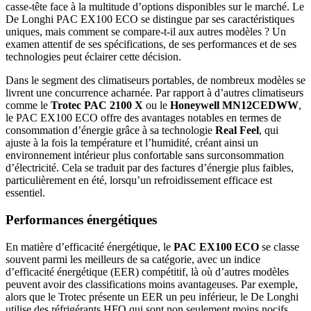
casse-tête face à la multitude d’options disponibles sur le marché. Le
De Longhi PAC EX100 ECO se distingue par ses caractéristiques
uniques, mais comment se compare-t-il aux autres modèles ? Un
examen attentif de ses spécifications, de ses performances et de ses
technologies peut éclairer cette décision.
Dans le segment des climatiseurs portables, de nombreux modèles se
livrent une concurrence acharnée. Par rapport à d’autres climatiseurs
comme le
Trotec PAC 2100 X
ou le
Honeywell MN12CEDWW
,
le PAC EX100 ECO offre des avantages notables en termes de
consommation d’énergie grâce à sa technologie
Real Feel
, qui
ajuste à la fois la température et l’humidité, créant ainsi un
environnement intérieur plus confortable sans surconsommation
d’électricité. Cela se traduit par des factures d’énergie plus faibles,
particulièrement en été, lorsqu’un refroidissement efficace est
essentiel.
Performances énergétiques
En matière d’efficacité énergétique, le
PAC EX100 ECO
se classe
souvent parmi les meilleurs de sa catégorie, avec un indice
d’efficacité énergétique (EER) compétitif, là où d’autres modèles
peuvent avoir des classifications moins avantageuses. Par exemple,
alors que le Trotec présente un EER un peu inférieur, le De Longhi
utilise des réfrigérants HFO qui sont non seulement moins nocifs