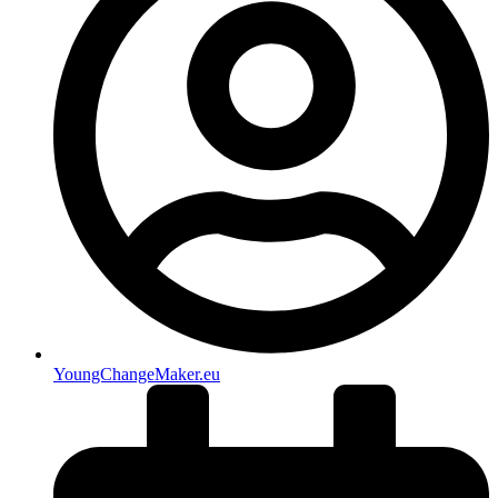
YoungChangeMaker.eu