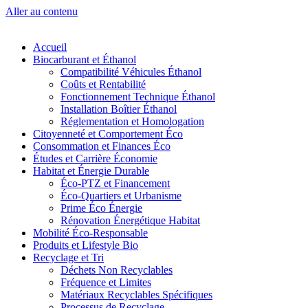
Aller au contenu
Accueil
Biocarburant et Éthanol
Compatibilité Véhicules Éthanol
Coûts et Rentabilité
Fonctionnement Technique Éthanol
Installation Boîtier Éthanol
Réglementation et Homologation
Citoyenneté et Comportement Éco
Consommation et Finances Éco
Études et Carrière Économie
Habitat et Énergie Durable
Éco-PTZ et Financement
Éco-Quartiers et Urbanisme
Prime Éco Énergie
Rénovation Énergétique Habitat
Mobilité Éco-Responsable
Produits et Lifestyle Bio
Recyclage et Tri
Déchets Non Recyclables
Fréquence et Limites
Matériaux Recyclables Spécifiques
Processus de Recyclage