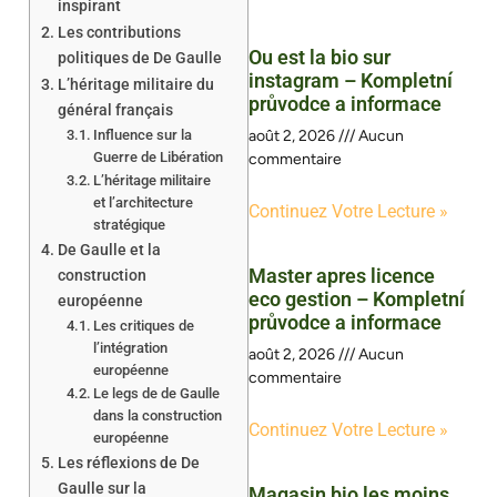
inspirant
Les contributions
Ou est la bio sur
politiques de De Gaulle
instagram – Kompletní
L’héritage militaire du
průvodce a informace
général français
Influence sur la
août 2, 2026
Aucun
Guerre de Libération
commentaire
L’héritage militaire
et l’architecture
Continuez Votre Lecture »
stratégique
De Gaulle et la
Master apres licence
construction
eco gestion – Kompletní
européenne
průvodce a informace
Les critiques de
l’intégration
août 2, 2026
Aucun
européenne
commentaire
Le legs de de Gaulle
dans la construction
Continuez Votre Lecture »
européenne
Les réflexions de De
Gaulle sur la
Magasin bio les moins