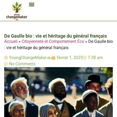
Biocarburant Et Éthanol
Citoyenneté Et Comportement Éco
Consommation Et Finances Éco
Études Et Carrière Économie
Habitat Et Énergie Durable
Mobilité Éco-Responsable
Produits Et Lifestyle Bio
Technologies Et Appareils Éco
De Gaulle bio : vie et héritage du général français
Accueil
»
Citoyenneté et Comportement Éco
»
De Gaulle bio
: vie et héritage du général français
YoungChangeMaker.eu
février 1, 2025
7:38 am
No Comments