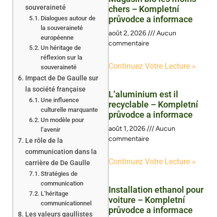
souveraineté
chers – Kompletní
průvodce a informace
Dialogues autour de
la souveraineté
août 2, 2026
Aucun
européenne
commentaire
Un héritage de
réflexion sur la
Continuez Votre Lecture »
souveraineté
Impact de De Gaulle sur
la société française
L’aluminium est il
Une influence
recyclable – Kompletní
culturelle marquante
průvodce a informace
Un modèle pour
août 1, 2026
Aucun
l’avenir
commentaire
Le rôle de la
communication dans la
Continuez Votre Lecture »
carrière de De Gaulle
Stratégies de
communication
Installation ethanol pour
L’héritage
voiture – Kompletní
communicationnel
průvodce a informace
Les valeurs gaullistes