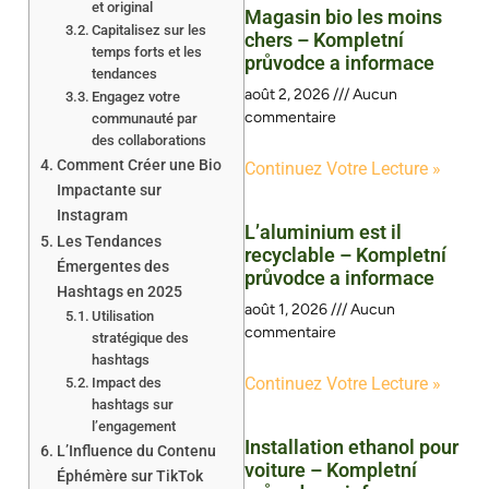
et original
Magasin bio les moins
Capitalisez sur les
chers – Kompletní
temps forts et les
průvodce a informace
tendances
août 2, 2026
Aucun
Engagez votre
commentaire
communauté par
des collaborations
Comment Créer une Bio
Continuez Votre Lecture »
Impactante sur
Instagram
L’aluminium est il
Les Tendances
recyclable – Kompletní
Émergentes des
průvodce a informace
Hashtags en 2025
août 1, 2026
Aucun
Utilisation
commentaire
stratégique des
hashtags
Continuez Votre Lecture »
Impact des
hashtags sur
l’engagement
Installation ethanol pour
L’Influence du Contenu
voiture – Kompletní
Éphémère sur TikTok