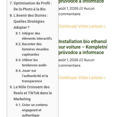
průvodce a informace
Optimisation du Profil :
août 1, 2026
Aucun
De la Photo à la Bio
commentaire
L’Avenir des Stories :
Quelles Stratégies
Continuez Votre Lecture »
Adopter ?
Intégrer des
éléments interactifs
Installation bio ethanol
Raconter des
sur voiture – Kompletní
histoires visuelles
průvodce a informace
captivantes
août 1, 2026
Aucun
Utiliser les
tendances audio
commentaire
Jouer sur
l’authenticité et la
Continuez Votre Lecture »
transparence
Le Rôle Croissant des
Reels et TikTok dans le
Marketing
Créer un contenu
engageant et
authentique