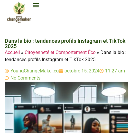
Biocarburant Et Éthanol
Citoyenneté Et Comportement Éco
Consommation Et Finances Éco
Études Et Carrière Économie
Habitat Et Énergie Durable
Mobilité Éco-Responsable
Produits Et Lifestyle Bio
Technologies Et Appareils Éco
Dans la bio : tendances profils Instagram et TikTok
2025
Accueil
»
Citoyenneté et Comportement Éco
»
Dans la bio :
tendances profils Instagram et TikTok 2025
YoungChangeMaker.eu
octobre 15, 2024
11:27 am
No Comments