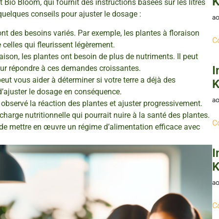
K
 Bio Bloom, qui fournit des instructions basées sur les litres
i quelques conseils pour ajuster le dosage :
ao
nt des besoins variés. Par exemple, les plantes à floraison
C
celles qui fleurissent légèrement.
ison, les plantes ont besoin de plus de nutriments. Il peut
our répondre à ces demandes croissantes.
I
eut vous aider à déterminer si votre terre a déjà des
K
 d’ajuster le dosage en conséquence.
ao
 observé la réaction des plantes et ajuster progressivement.
harge nutritionnelle qui pourrait nuire à la santé des plantes.
C
de mettre en œuvre un régime d’alimentation efficace avec
I
K
ao
C