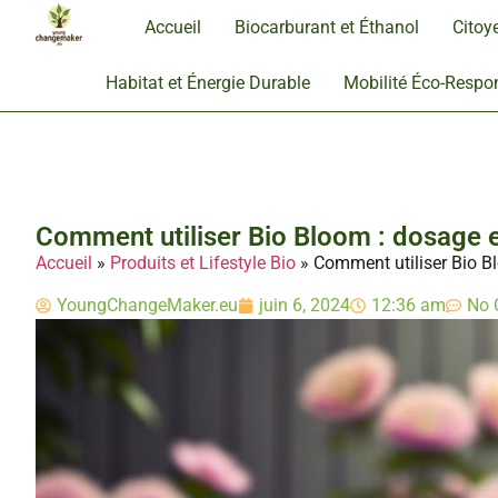
Accueil
Biocarburant et Éthanol
Citoy
Habitat et Énergie Durable
Mobilité Éco-Respo
Comment utiliser Bio Bloom : dosage et
Accueil
»
Produits et Lifestyle Bio
»
Comment utiliser Bio Bl
YoungChangeMaker.eu
juin 6, 2024
12:36 am
No 