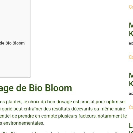
C
M
K
 de Bio Bloom
ao
C
M
K
age de Bio Bloom
ao
des plantes, le choix du bon dosage est crucial pour optimiser
C
proprié peut entraîner des résultats décevants ou même nuire
sentiel de prendre en compte plusieurs facteurs, notamment le
ns environnementales.
L