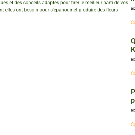
es et des conseils adaptés pour tirer le meilleur parti de vos
ao
t elles ont besoin pour s’épanouir et produire des fleurs
C
Q
K
ao
C
P
p
ao
C