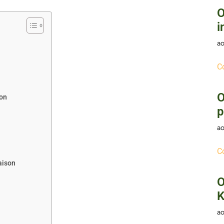
O
i
ao
C
O
son
p
ao
C
aison
O
K
ao