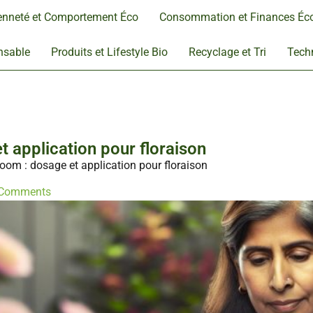
enneté et Comportement Éco
Consommation et Finances Éc
nsable
Produits et Lifestyle Bio
Recyclage et Tri
Techn
 application pour floraison
oom : dosage et application pour floraison
Comments