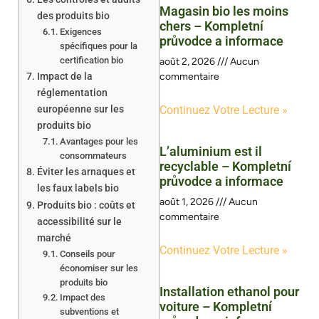
Magasin bio les moins
des produits bio
chers – Kompletní
Exigences
průvodce a informace
spécifiques pour la
certification bio
août 2, 2026
Aucun
Impact de la
commentaire
réglementation
européenne sur les
Continuez Votre Lecture »
produits bio
Avantages pour les
L’aluminium est il
consommateurs
recyclable – Kompletní
Éviter les arnaques et
průvodce a informace
les faux labels bio
août 1, 2026
Aucun
Produits bio : coûts et
commentaire
accessibilité sur le
marché
Continuez Votre Lecture »
Conseils pour
économiser sur les
produits bio
Installation ethanol pour
Impact des
voiture – Kompletní
subventions et