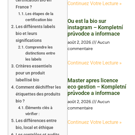
certification bio en
Continuez Votre Lecture »
France ?
Les étapes de la
certification bio
Ou est la bio sur
Les différents labels
instagram – Kompletní
průvodce a informace
bio et leurs
significations
août 2, 2026
Aucun
Comprendre les
commentaire
distinctions entre
les labels
Continuez Votre Lecture »
Critères essentiels
pour un produit
Master apres licence
labellisé bio
eco gestion – Kompletní
Comment déchiffrer les
průvodce a informace
étiquettes des produits
bio ?
août 2, 2026
Aucun
Éléments clés à
commentaire
vérifier :
Les différences entre
Continuez Votre Lecture »
bio, local et éthique
Les contrôles et audits