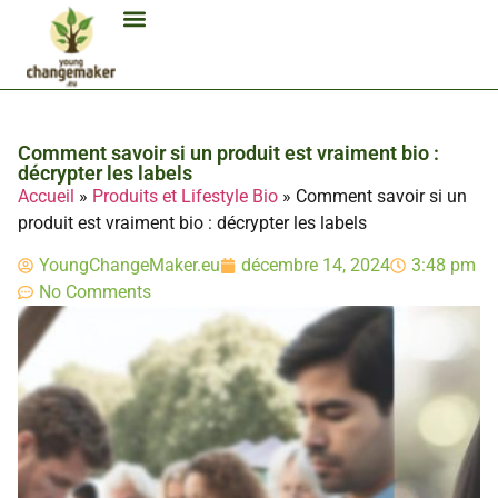
Biocarburant Et Éthanol
Citoyenneté Et Comportement Éco
Consommation Et Finances Éco
Études Et Carrière Économie
Habitat Et Énergie Durable
Mobilité Éco-Responsable
Produits Et Lifestyle Bio
Technologies Et Appareils Éco
Comment savoir si un produit est vraiment bio :
décrypter les labels
Accueil
»
Produits et Lifestyle Bio
»
Comment savoir si un
produit est vraiment bio : décrypter les labels
YoungChangeMaker.eu
décembre 14, 2024
3:48 pm
No Comments