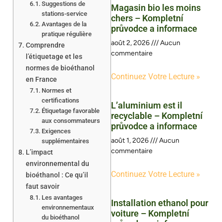
Suggestions de
Magasin bio les moins
stations-service
chers – Kompletní
Avantages de la
průvodce a informace
pratique régulière
août 2, 2026
Aucun
Comprendre
commentaire
l’étiquetage et les
normes de bioéthanol
Continuez Votre Lecture »
en France
Normes et
certifications
L’aluminium est il
Étiquetage favorable
recyclable – Kompletní
aux consommateurs
průvodce a informace
Exigences
août 1, 2026
Aucun
supplémentaires
commentaire
L’impact
environnemental du
Continuez Votre Lecture »
bioéthanol : Ce qu’il
faut savoir
Les avantages
Installation ethanol pour
environnementaux
voiture – Kompletní
du bioéthanol