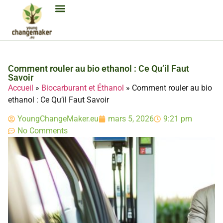
Biocarburant Et Éthanol
Citoyenneté Et Comportement Éco
Consommation Et Finances Éco
Études Et Carrière Économie
Habitat Et Énergie Durable
Mobilité Éco-Responsable
Produits Et Lifestyle Bio
Technologies Et Appareils Éco
Comment rouler au bio ethanol : Ce Qu’il Faut
Savoir
Accueil
»
Biocarburant et Éthanol
»
Comment rouler au bio
ethanol : Ce Qu’il Faut Savoir
YoungChangeMaker.eu
mars 5, 2026
9:21 pm
No Comments