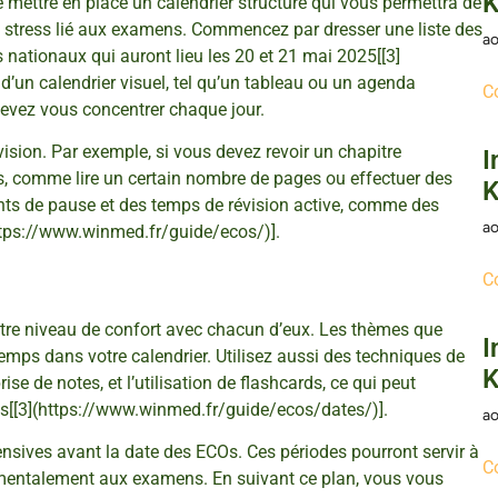
K
de mettre en place un calendrier structuré qui vous permettra de
e stress lié aux examens. Commencez par dresser une liste des
ao
 nationaux qui auront lieu les 20 et 21 mai 2025[[3]
’un calendrier visuel, tel qu’un tableau ou un agenda
C
devez vous concentrer chaque jour.
sion. Par exemple, si vous devez revoir un chapitre
I
s, comme lire un certain nombre de pages ou effectuer des
K
nts de pause et des temps de révision active, comme des
ao
ttps://www.winmed.fr/guide/ecos/)].
C
votre niveau de confort avec chacun d’eux. Les thèmes que
I
 temps dans votre calendrier. Utilisez aussi des techniques de
K
rise de notes, et l’utilisation de flashcards, ce qui peut
s[[3](https://www.winmed.fr/guide/ecos/dates/)].
ao
tensives avant la date des ECOs. Ces périodes pourront servir à
C
er mentalement aux examens. En suivant ce plan, vous vous