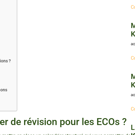
C
M
K
ao
C
ions ?
M
K
ions
ao
C
er de révision pour les ECOs ?
L