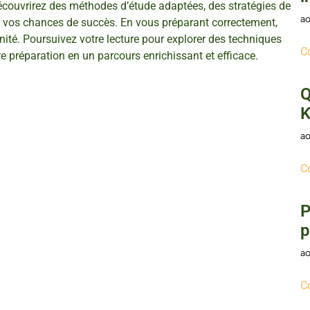
ouvrirez des méthodes d’étude adaptées, des stratégies de
ao
er vos chances de succès. En vous préparant correctement,
ité. Poursuivez votre lecture pour explorer des techniques
C
e préparation en un parcours enrichissant et efficace.
Q
K
ao
C
P
p
ao
C