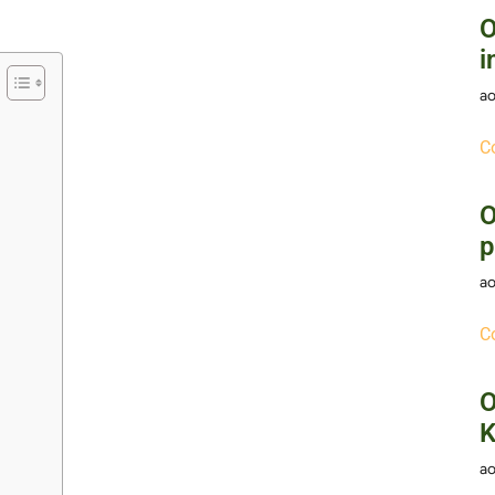
O
i
ao
C
O
p
ao
C
O
K
ao