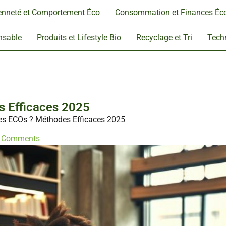
enneté et Comportement Éco
Consommation et Finances Éc
nsable
Produits et Lifestyle Bio
Recyclage et Tri
Techn
 Efficaces 2025
es ECOs ? Méthodes Efficaces 2025
 Comments