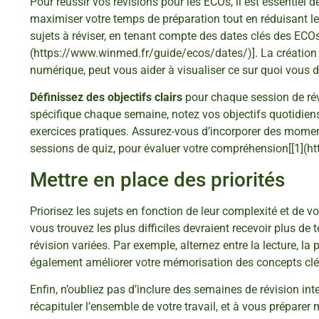
Pour réussir vos révisions pour les ECOs, il est essentiel 
maximiser votre temps de préparation tout en réduisant l
sujets à réviser, en tenant compte des dates clés des ECOs
(https://www.winmed.fr/guide/ecos/dates/)]. La création d
numérique, peut vous aider à visualiser ce sur quoi vous 
Définissez des objectifs clairs
pour chaque session de révi
spécifique chaque semaine, notez vos objectifs quotidien
exercices pratiques. Assurez-vous d’incorporer des mome
sessions de quiz, pour évaluer votre compréhension[[1](h
Mettre en place des priorités
Priorisez les sujets en fonction de leur complexité et de 
vous trouvez les plus difficiles devraient recevoir plus de
révision variées. Par exemple, alternez entre la lecture, la p
également améliorer votre mémorisation des concepts clé
Enfin, n’oubliez pas d’inclure des semaines de révision in
récapituler l’ensemble de votre travail, et à vous prépar