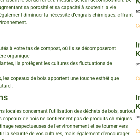
K
ugmentant sa porosité et sa capacité à soutenir la vie
ao
ut également diminuer la nécessité d’engrais chimiques, offrant
nvironnement.
C
I
utés à votre tas de compost, où ils se décomposeront
K
ière organique.
lantes, ils protègent les cultures des fluctuations de
ao
s, les copeaux de bois apportent une touche esthétique
C
turel.
ns
I
K
ns locales concernant l’utilisation des déchets de bois, surtout
ao
vos copeaux de bois ne contiennent pas de produits chimiques
dinage respectueuses de l’environnement et se tourner vers
C
ir la sécurité de vos cultures, mais également d’encourager