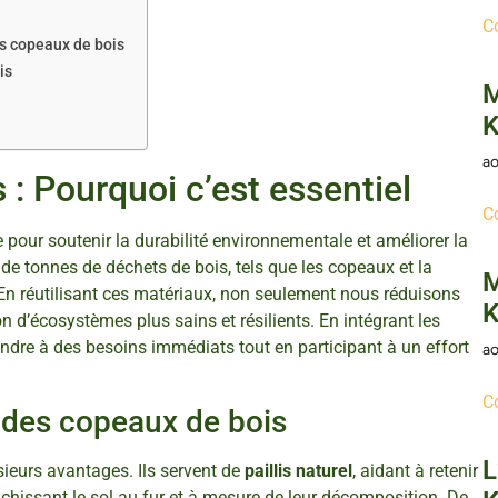
C
s copeaux de bois
is
M
K
ao
 : Pourquoi c’est essentiel
C
 pour soutenir la durabilité environnementale et améliorer la
 de tonnes de déchets de bois, tels que les copeaux et la
M
é. En réutilisant ces matériaux, non seulement nous réduisons
K
 d’écosystèmes plus sains et résilients. En intégrant les
dre à des besoins immédiats tout en participant à un effort
ao
C
n des copeaux de bois
L
sieurs avantages. Ils servent de
paillis naturel
, aidant à retenir
richissant le sol au fur et à mesure de leur décomposition. De