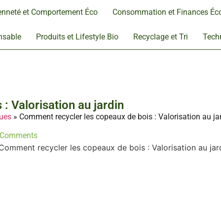
enneté et Comportement Éco
Consommation et Finances Éc
nsable
Produits et Lifestyle Bio
Recyclage et Tri
Techn
 Valorisation au jardin
ques
»
Comment recycler les copeaux de bois : Valorisation au ja
 Comments