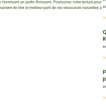
 favorisant un jardin florissant. Poursuivez votre lecture pour
ao
anière de tirer le meilleur parti de ces ressources naturelles à
C
Q
K
ao
C
P
p
ao
C