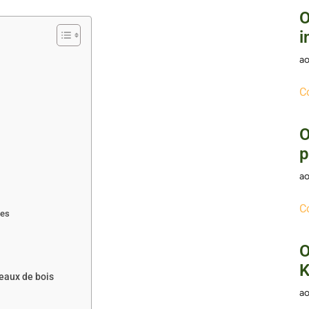
O
i
ao
C
O
p
ao
C
tes
O
K
eaux de bois
ao