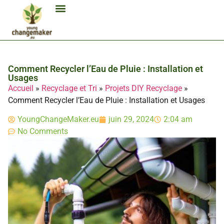
Biocarburant Et Éthanol
Citoyenneté Et Comportement Éco
Consommation Et Finances Éco
Études Et Carrière Économie
Habitat Et Énergie Durable
Mobilité Éco-Responsable
Produits Et Lifestyle Bio
Technologies Et Appareils Éco
Comment Recycler l’Eau de Pluie : Installation et
Usages
Accueil
»
Recyclage et Tri
»
Projets DIY Recyclage
»
Comment Recycler l’Eau de Pluie : Installation et Usages
YoungChangeMaker.eu
juin 29, 2024
2:04 am
No Comments