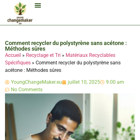
Biocarburant Et Éthanol
Citoyenneté Et Comportement Éco
Consommation Et Finances Éco
Études Et Carrière Économie
Habitat Et Énergie Durable
Mobilité Éco-Responsable
Produits Et Lifestyle Bio
Technologies Et Appareils Éco
Comment recycler du polystyrène sans acétone :
Méthodes sûres
Accueil
»
Recyclage et Tri
»
Matériaux Recyclables
Spécifiques
»
Comment recycler du polystyrène sans
acétone : Méthodes sûres
YoungChangeMaker.eu
juillet 10, 2025
9:00 am
No Comments