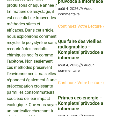
průvodce a informace
produisons chaque année ?
août 4, 2026
Aucun
En matière de recyclage, il
commentaire
est essentiel de trouver des
méthodes sûres et
Continuez Votre Lecture »
efficaces. Dans cet article,
nous explorerons comment
Que faire des vieilles
recycler le polystyrène sans
radiographies –
recourir à des produits
Kompletní průvodce a
chimiques nocifs comme
informace
l’acétone. Non seulement
août 4, 2026
Aucun
ces méthodes préservent
commentaire
l’environnement, mais elles
répondent également à une
Continuez Votre Lecture »
préoccupation croissante
parmi les consommateurs
Primes eco energie –
soucieux de leur impact
Kompletní průvodce a
écologique. Que vous soyez
informace
un particulier cherchant à