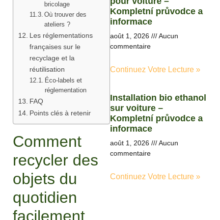
pour voiture –
bricolage
Kompletní průvodce a
Où trouver des
informace
ateliers ?
Les réglementations
août 1, 2026
Aucun
commentaire
françaises sur le
recyclage et la
réutilisation
Continuez Votre Lecture »
Éco-labels et
réglementation
Installation bio ethanol
FAQ
sur voiture –
Points clés à retenir
Kompletní průvodce a
informace
Comment
août 1, 2026
Aucun
commentaire
recycler des
objets du
Continuez Votre Lecture »
quotidien
facilement