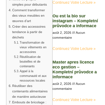
Continuez Votre Lecture »
simples pour débutants
Comment transformer
des vieux meubles en
Ou est la bio sur
instagram – Kompletní
œuvres d’art
průvodce a informace
Créer des accessoires
tendance à partir de
août 2, 2026
Aucun
déchets
commentaire
Transformation de
vieux vêtements en
Continuez Votre Lecture »
accessoires
Réutilisation de
bouteilles et de
Master apres licence
contenants
eco gestion –
Appel à la
Kompletní průvodce a
communauté et aux
informace
ressources locales
août 2, 2026
Aucun
Réutiliser des
commentaire
contenants alimentaires
de manière astucieuse
Continuez Votre Lecture »
Embouts de bricolage :