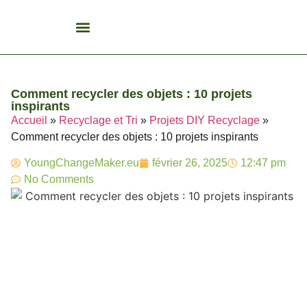
Biocarburant Et Éthanol
Citoyenneté Et Comportement Éco
Consommation Et Finances Éco
Études Et Carrière Économie
Habitat Et Énergie Durable
Mobilité Éco-Responsable
Produits Et Lifestyle Bio
Recyclage Et Tri
Technologies Et Appareils Éco
Comment recycler des objets : 10 projets
inspirants
Accueil
»
Recyclage et Tri
»
Projets DIY Recyclage
»
Comment recycler des objets : 10 projets inspirants
YoungChangeMaker.eu
février 26, 2025
12:47 pm
No Comments