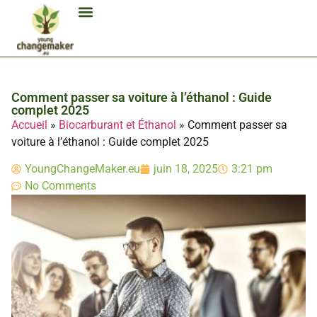
Biocarburant Et Éthanol
Citoyenneté Et Comportement Éco
Consommation Et Finances Éco
Études Et Carrière Économie
Habitat Et Énergie Durable
Mobilité Éco-Responsable
Produits Et Lifestyle Bio
Technologies Et Appareils Éco
Comment passer sa voiture à l’éthanol : Guide
complet 2025
Accueil
»
Biocarburant et Éthanol
»
Comment passer sa
voiture à l’éthanol : Guide complet 2025
YoungChangeMaker.eu
juin 18, 2025
3:21 pm
No Comments