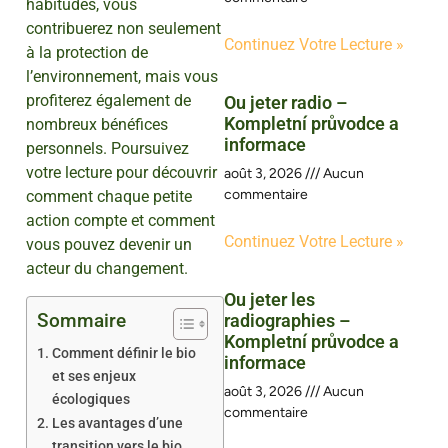
habitudes, vous
contribuerez non seulement
Continuez Votre Lecture »
à la protection de
l’environnement, mais vous
profiterez également de
Ou jeter radio –
Kompletní průvodce a
nombreux bénéfices
informace
personnels. Poursuivez
votre lecture pour découvrir
août 3, 2026
Aucun
commentaire
comment chaque petite
action compte et comment
Continuez Votre Lecture »
vous pouvez devenir un
acteur du changement.
Ou jeter les
Sommaire
radiographies –
Kompletní průvodce a
Comment définir le bio
informace
et ses enjeux
août 3, 2026
Aucun
écologiques
commentaire
Les avantages d’une
transition vers le bio