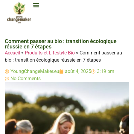
Biocarburant Et Éthanol
Citoyenneté Et Comportement Éco
Consommation Et Finances Éco
Études Et Carrière Économie
Habitat Et Énergie Durable
Mobilité Éco-Responsable
Produits Et Lifestyle Bio
Technologies Et Appareils Éco
Comment passer au bio : transition écologique
réussie en 7 étapes
Accueil
»
Produits et Lifestyle Bio
»
Comment passer au
bio : transition écologique réussie en 7 étapes
YoungChangeMaker.eu
août 4, 2025
3:19 pm
No Comments